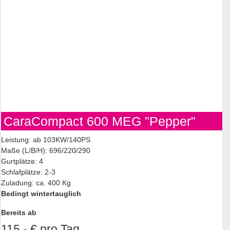
CaraCompact 600 MEG "Pepper"
Leistung: ab 103KW/140PS
Maße (L/B/H): 696/220/290
Gurtplätze: 4
Schlafplätze: 2-3
Zuladung: ca. 400 Kg
Bedingt wintertauglich
Bereits ab
115,- € pro Tag