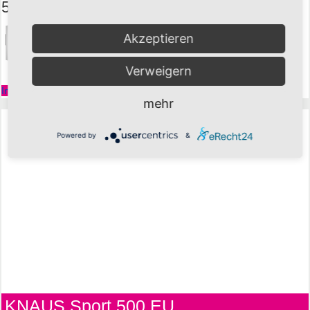
56,- € pro Tag
Akzeptieren
Verweigern
Infos & Anfragen
mehr
Powered by
&
KNAUS Sport 500 EU