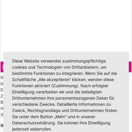
Diese Website verwendet zustimmungspflichtige
KNAUS Sport 420
cookies und Technologien von Drittanbietern, um
bestimmte Funktionen zu integrieren. Wenn Sie auf die
Maße außen (L/B/H): 643/232/257
Schaltfläche „Alle akzeptieren“ klicken, werden diese
Maße innen (L/B/H): 444/216/196
Funktionen aktiviert (Zustimmung). Nach erfolgter
Eigengewicht: 970kg
Einwilligung verarbeiten wir und die beteiligten
Zul. Gesamtgewicht: 1300kg
Drittunternehmen Ihre personenbezogenen Daten für
Bugbett: 207x134cm
verschiedene Zwecke. Detaillierte Informationen zu
Heckbett: 185/144/95cm
Zweck, Rechtsgrundlage und Drittunternehmen finden
Schlafplätze: 4
Sie unter dem Button „Mehr“ und in unserer
Datenschutzerklärung. Sie können Ihre Einwilligung
Bereits ab
jederzeit widerrufen.