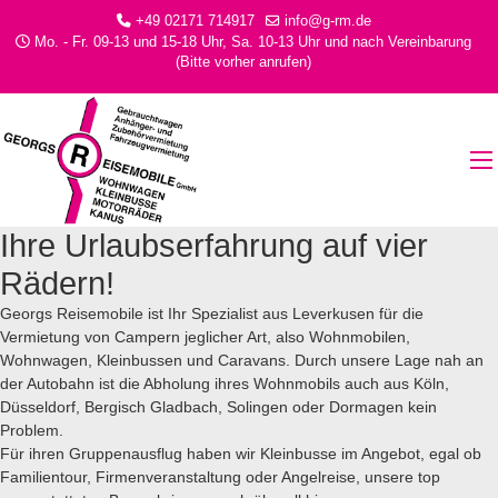
+49 02171 714917
info@g-rm.de
Mo. - Fr. 09-13 und 15-18 Uhr, Sa. 10-13 Uhr und nach Vereinbarung
(Bitte vorher anrufen)
Ihre Urlaubserfahrung auf vier
Rädern!
Georgs Reisemobile ist Ihr Spezialist aus Leverkusen für die
Vermietung von Campern jeglicher Art, also Wohnmobilen,
Wohnwagen, Kleinbussen und Caravans. Durch unsere Lage nah an
der Autobahn ist die Abholung ihres Wohnmobils auch aus Köln,
Düsseldorf, Bergisch Gladbach, Solingen oder Dormagen kein
Problem.
Für ihren Gruppenausflug haben wir Kleinbusse im Angebot, egal ob
Familientour, Firmenveranstaltung oder Angelreise, unsere top