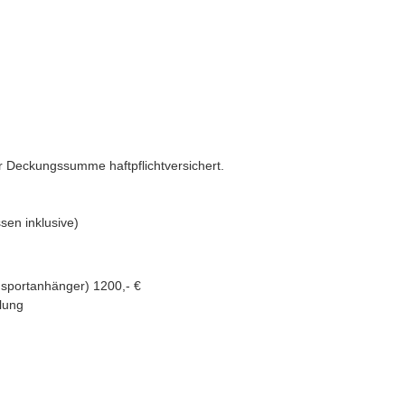
n!
r Deckungssumme haftpflichtversichert.
ssen inklusive)
ansportanhänger) 1200,- €
lung