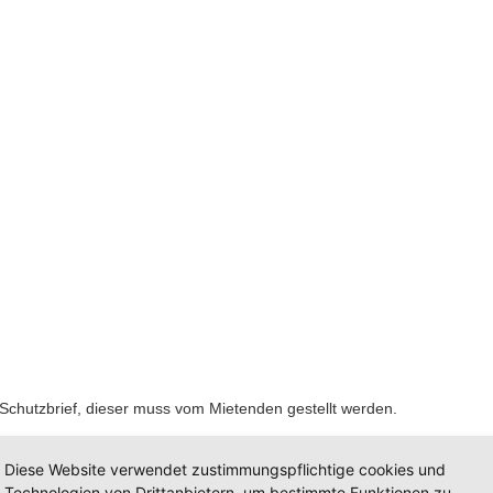
hutzbrief, dieser muss vom Mietenden gestellt werden.
Diese Website verwendet zustimmungspflichtige cookies und
 Schutzmaßnahmen (z.B. Hundebox) auf Anfrage möglich und wird mit 70
Technologien von Drittanbietern, um bestimmte Funktionen zu