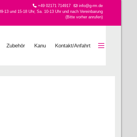
+49 02171 714917
info@g-rm.de
09-13 und 15-18 Uhr, Sa. 10-13 Uhr und nach Vereinbarung
(Bitte vorher anrufen)
Zubehör
Kanu
Kontakt/Anfahrt