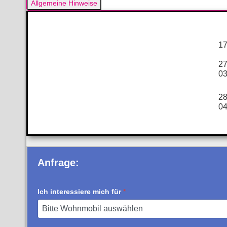
Allgemeine Hinweise
17
27
03
28
04
Anfrage:
Ich interessiere mich für
*