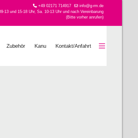
+49 02171 714917
info@g-rm.de
09-13 und 15-18 Uhr, Sa. 10-13 Uhr und nach Vereinbarung
(Bitte vorher anrufen)
Zubehör
Kanu
Kontakt/Anfahrt