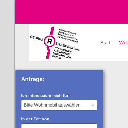
Start
Woh
Anfrage:
Ich interessiere mich für
*
In der Zeit von
*