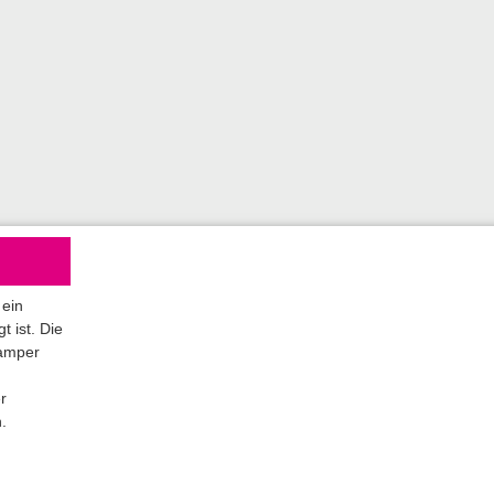
ein
t ist. Die
Camper
r
.