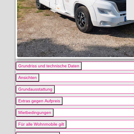
Grundriss und technische Daten
Ansichten
Grundausstattung
Extras gegen Aufpreis
Mietbedingungen
Für alle Wohnmobile gilt