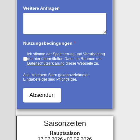
Weitere Anfragen
Nutzungsbedingungen
*
Ich stimme der Speicherung und Verarbeitung
der hier übermittelten Daten im Rahmen der
Datenschutzerklärung
dieser Webseite zu.
Alle mit einem Stern gekennzeichneten
Eingabefelder sind Pflichtfelder.
Absenden
Saisonzeiten
Hauptsaison
17.07.2026 - 02.09.2026